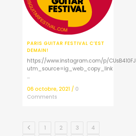
PARIS GUITAR FESTIVAL C’EST
DEMAIN!
https://www.instagram.com/p/CUsB410FJ
utm_source=ig_web_copy_link
...
06 octobre, 2021
/
0
Comments
1
2
3
4