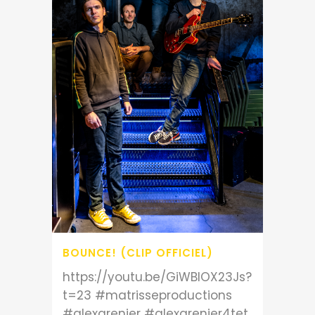
BOUNCE! (CLIP OFFICIEL)
https://youtu.be/GiWBIOX23Js?
t=23 #matrisseproductions
#alexgrenier #alexgrenier4tet