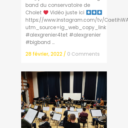
band du conservatoire de
Cholet
Vidéo juste ici
https://www.instagram.com/tv/CaetihW
utm_source=ig_web_copy_link
#alexgrenier4tet #alexgrenier
#bigband ...
28 février, 2022
/
0 Comments