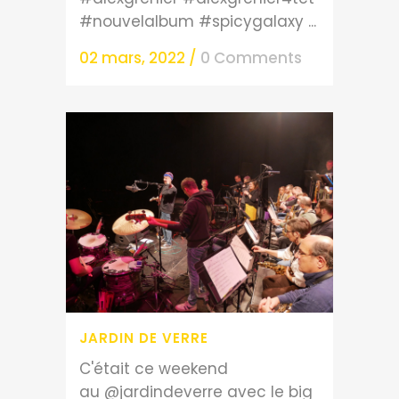
#nouvelalbum #spicygalaxy ...
02 mars, 2022
/
0 Comments
JARDIN DE VERRE
C'était ce weekend
au @jardindeverre avec le big