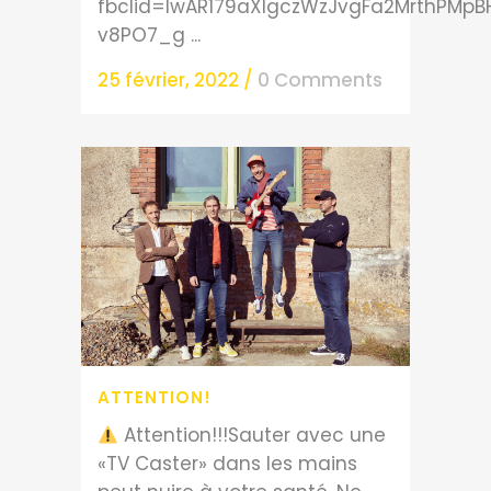
fbclid=IwAR179aXlgczWzJvgFa2MrthPMpB
v8PO7_g ...
25 février, 2022
/
0 Comments
ATTENTION!
Attention!!!Sauter avec une
«TV Caster» dans les mains