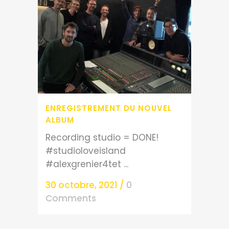
ENREGISTREMENT DU NOUVEL
ALBUM
Recording studio = DONE!
#studioloveisland
#alexgrenier4tet ...
30 octobre, 2021
/
0
Comments