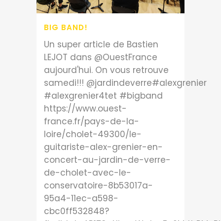
BIG BAND!
Un super article de Bastien
LEJOT dans @OuestFrance
aujourd'hui. On vous retrouve
samedi!!! @jardindeverre#alexgrenier
#alexgrenier4tet #bigband
https://www.ouest-
france.fr/pays-de-la-
loire/cholet-49300/le-
guitariste-alex-grenier-en-
concert-au-jardin-de-verre-
de-cholet-avec-le-
conservatoire-8b53017a-
95a4-11ec-a598-
cbc0ff532848?