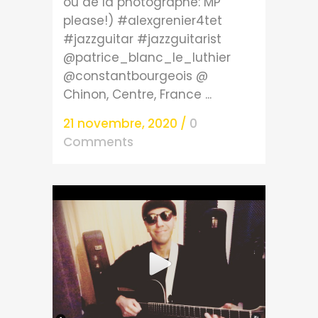
ou de la photographe: MP
please!) #alexgrenier4tet
#jazzguitar #jazzguitarist
@patrice_blanc_le_luthier
@constantbourgeois @
Chinon, Centre, France ...
21 novembre, 2020
/
0
Comments