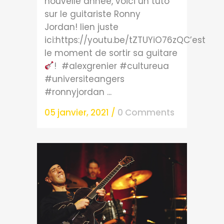
nouvelle année, voici un tuto
sur le guitariste Ronny
Jordan! lien juste
ici:https://youtu.be/tZTUYiO76zQC’est
le moment de sortir sa guitare
! #alexgrenier #cultureua
#universiteangers
#ronnyjordan ...
05 janvier, 2021
/
0 Comments