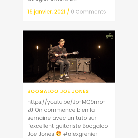
15 janvier, 2021
/
0 Comments
BOOGALOO JOE JONES
https://youtu.be/Jp-MQ9mo-
z0 On commence bien la
semaine avec un tuto sur
l’excellent guitariste Boogaloo
Joe Jones
#alexgrenier