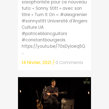
saxophoniste pour ce nouveau
tuto: « Sonny Stitt » avec son
titre « Turn It On »: #alexgrenier
#sonnystitt Université d'Angers
Culture UA
#patriceblancguitars
#constantbourgeois
https://youtu.be/70sDyIoeq5Q
...
14 février, 2021
/
0 Comments