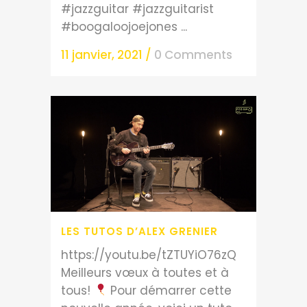
#jazzguitar #jazzguitarist
#boogaloojoejones ...
11 janvier, 2021
/
0 Comments
LES TUTOS D’ALEX GRENIER
https://youtu.be/tZTUYiO76zQ
Meilleurs vœux à toutes et à
tous!
Pour démarrer cette