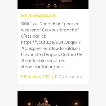
LOU DONALDSON
￼￼ "Lou Donaldson" pour ce
weekend! Ca vous branche?
C'est par ici:
https://youtu.be/Uwf2JKqEy1Y
#alexgrenier #loudonaldson
Université d'Angers Culture UA
#patriceblancguitars
#constantbourgeois ...
06 février, 2021
/
0 Comments