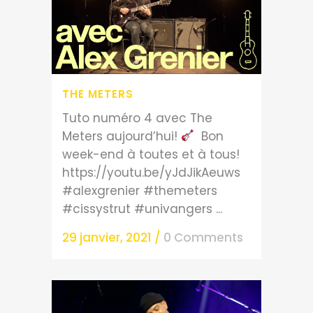
THE METERS
Tuto numéro 4 avec The
Meters aujourd’hui!
Bon
week-end à toutes et à tous!
https://youtu.be/yJdJikAeuws
#alexgrenier #themeters
#cissystrut #univangers ...
29 janvier, 2021
/
0 Comments