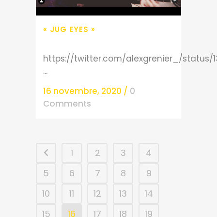
« JUG EYES »
https://twitter.com/alexgrenier_/statu
...
16 novembre, 2020
/
0
Comments
1
2
3
4
5
6
7
8
9
10
11
12
13
14
15
16
17
18
19