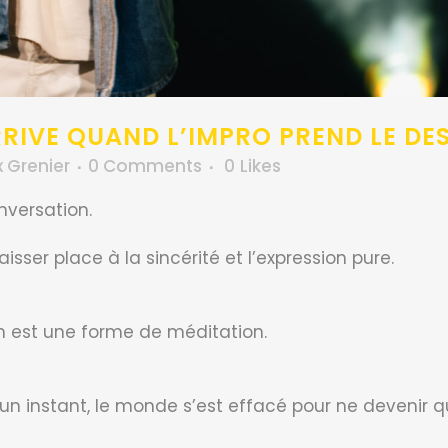
RRIVE QUAND L’IMPRO PREND LE DE
x Grenier
0 Comments
0
Likes
nversation.
isser place à la sincérité et l’expression pure.
on est une forme de méditation.
’un instant, le monde s’est effacé pour ne devenir 