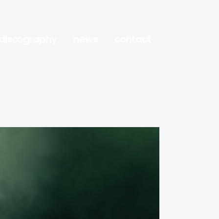
discography
news
contact