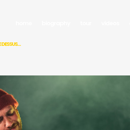
home
biography
tour
videos
LE DESSUS…