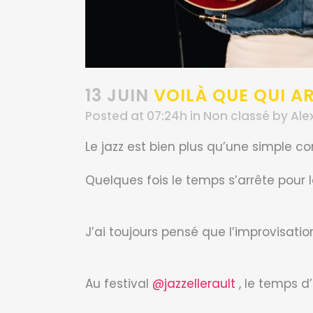
13 JUIN
VOILÀ QUE QUI A
Posted at 07:24h
in
Non classé
by
Ale
Le jazz est bien plus qu’une simple co
Quelques fois le temps s’arrête pour la
J’ai toujours pensé que l’improvisati
Au festival
@jazzellerault
, le temps d