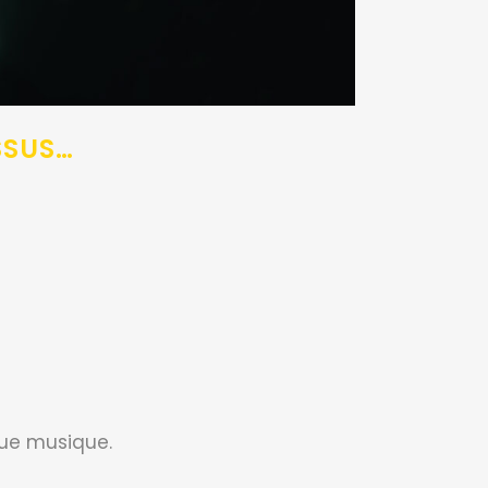
SSUS…
que musique.