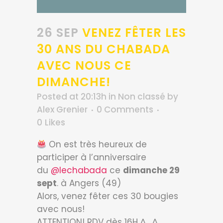
26 SEP
VENEZ FÊTER LES
30 ANS DU CHABADA
AVEC NOUS CE
DIMANCHE!
Posted at 20:13h
in
Non classé
by
Alex Grenier
0 Comments
0
Likes
On est très heureux de
participer à l’anniversaire
du
@lechabada
ce
dimanche 29
sept
. à Angers (49)
Alors, venez fêter ces 30 bougies
avec nous!
ATTENTION! RDV dès 16H ^_^