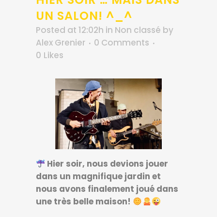
UN SALON! ^_^
Posted at 12:02h
in
Non classé
by
Alex Grenier
0 Comments
0
Likes
Hier soir, nous devions jouer
dans un magnifique jardin
et
nous avons finalement joué dans
une très belle maison!