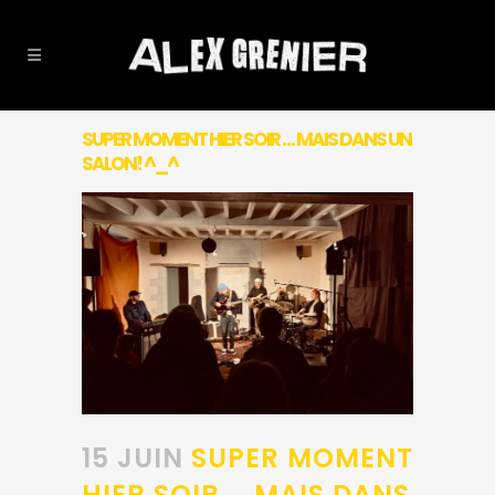
SUPER MOMENT HIER SOIR … MAIS DANS UN
SALON! ^_^
15 JUIN
SUPER MOMENT
HIER SOIR … MAIS DANS