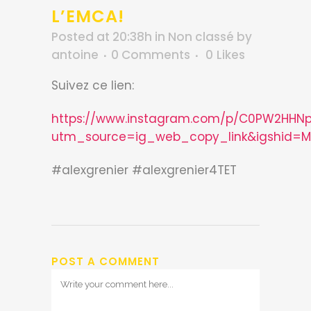
L’EMCA!
Posted at 20:38h
in
Non classé
by
antoine
0 Comments
0
Likes
Suivez ce lien:
https://www.instagram.com/p/C0PW2HHNp
utm_source=ig_web_copy_link&igshid=M
#alexgrenier #alexgrenier4TET
POST A COMMENT