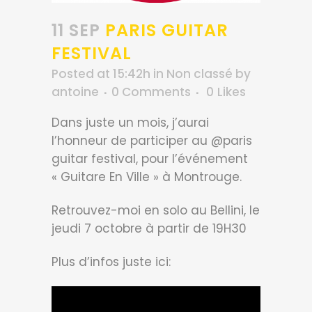
11 SEP
PARIS GUITAR
FESTIVAL
Posted at 15:42h
in
Non classé
by
antoine
0 Comments
0
Likes
Dans juste un mois, j’aurai
l’honneur de participer au @paris
guitar festival, pour l’événement
« Guitare En Ville » à Montrouge.
Retrouvez-moi en solo au Bellini, le
jeudi 7 octobre à partir de 19H30
Plus d’infos juste ici: