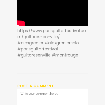
https://www.parisguitarfestival.co
m/guitares-en-ville/
#alexgrenier #alexgreniersolo
#parisguitarfestival
#guitaresenville #montrouge
POST A COMMENT