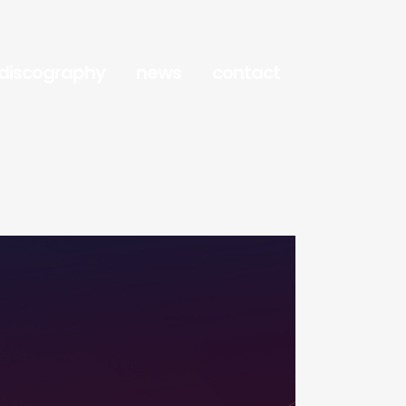
discography
news
contact