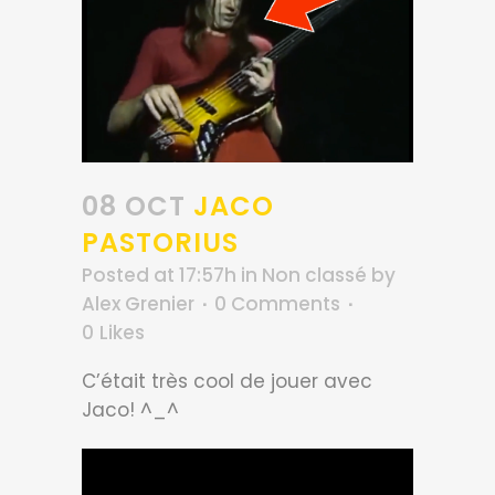
08 OCT
JACO
PASTORIUS
Posted at 17:57h
in
Non classé
by
Alex Grenier
0 Comments
0
Likes
C’était très cool de jouer avec
Jaco! ^_^