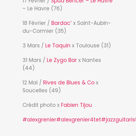
17 Février /
Spud Bencer – Le Havre
– Le Havre (76)
18 Février /
Bardac’
x Saint-Aubin-
du-Cormier (35)
3 Mars /
Le Taquin
x Toulouse (31)
31 Mars /
Le Zygo Bar
x Nantes
(44)
12 Mai /
Rives de Blues & Co
x
Soucelles (49)
Crédit photo x
Fabien Tijou
#alexgrenier
#alexgrenier4tet
#jazzguitaris