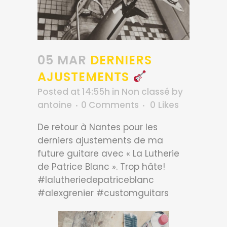
05 MAR
DERNIERS
AJUSTEMENTS
Posted at 14:55h
in
Non classé
by
antoine
0 Comments
0
Likes
De retour à Nantes pour les
derniers ajustements de ma
future guitare avec « La Lutherie
de Patrice Blanc ». Trop hâte!
#lalutheriedepatriceblanc
#alexgrenier #customguitars